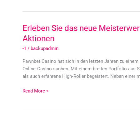
ζωντανεύει
τα
στοιχήματά
Erleben Sie das neue Meisterwe
Erleben
σας
Sie
Aktionen
das
-1
/
backupadmin
neue
Meisterwerk
Pawnbet Casino hat sich in den letzten Jahren zu einem 
im
Online‑Casino suchen. Mit einem breiten Portfolio aus 
Online‑Gaming
als auch erfahrene High‑Roller begeistert. Neben einer 
–
Pawnbet
Read More »
Casino
überzeugt
mit
unwiderstehlichen
Aktionen