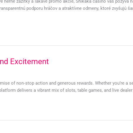
é herné zážitky a lákavé promo akcie, Shikaka casino vás pozýva na
j transparentnú podporu hráčov a atraktívne odmeny, ktoré zvyšujú ša
and Excitement
omise of non‑stop action and generous rewards. Whether you’re a 
latform delivers a vibrant mix of slots, table games, and live deale