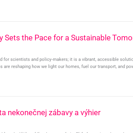
y Sets the Pace for a Sustainable Tom
for scientists and policy‑makers; it is a vibrant, accessible solut
es are reshaping how we light our homes, fuel our transport, and p
ta nekonečnej zábavy a výhier