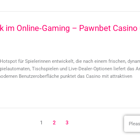
rk im Online‑Gaming – Pawnbet Casino 
Hotspot für Spielerinnen entwickelt, die nach einem frischen, dyna
Spielautomaten, Tischspielen und Live‑Dealer‑Optionen liefert das 
modernen Benutzeroberfläche punktet das Casino mit attraktiven
1
2
3
Pleas