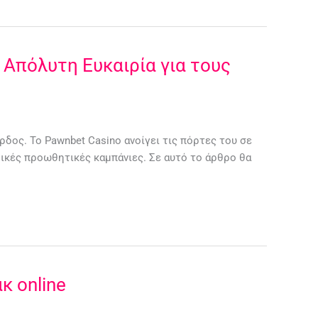
Απόλυτη Ευκαιρία για τους
ρδος. Το Pawnbet Casino ανοίγει τις πόρτες του σε
αδικές προωθητικές καμπάνιες. Σε αυτό το άρθρο θα
κ online