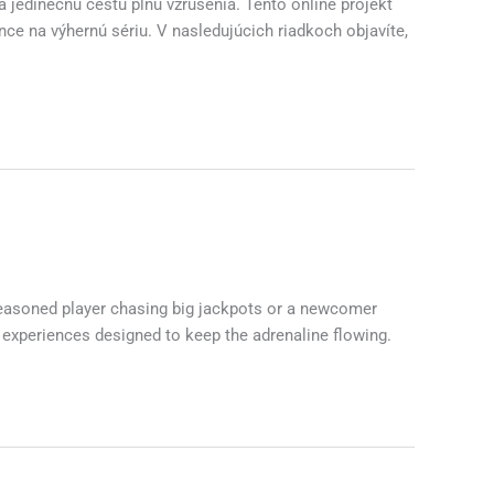
 jedinečnú cestu plnú vzrušenia. Tento online projekt
nce na výhernú sériu. V nasledujúcich riadkoch objavíte,
seasoned player chasing big jackpots or a newcomer
r experiences designed to keep the adrenaline flowing.