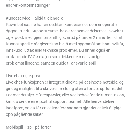
endrer kontoinnstillinger.
Kundeservice – alltid tilgjengelig
Pawn bet casino har en dedikert kundeservice som er operativ
døgnet rundt. Supportteamet besvarer henvendelser via live‑chat
og e‑post, med gjennomsnittlig svartid på under 2 minutter i chat.
Kunnskapsrike rådgivere kan bistå med spørsmål om bonusvilkår,
innskudd, uttak eller tekniske problemer. Du finner også en
omfattende FAQ‑seksjon som dekker de mest vanlige
problemstillingene, samt en guide til ansvarlig spill.
Live chat og e‑post
Live chat‑funksjonen er integrert direkte på casinoets nettside, og
gir deg mulighet til å skrive en melding uten å forlate spillområdet.
For mer detaljerte forespørsler, eller ved behov for dokumentasjon,
kan du sende en e‑post til support‑teamet. Alle henvendelser
loggføres, og du får en saksreferanse som gjør det enkelt å følge
opp pågående saker.
Mobilspill – spill på farten