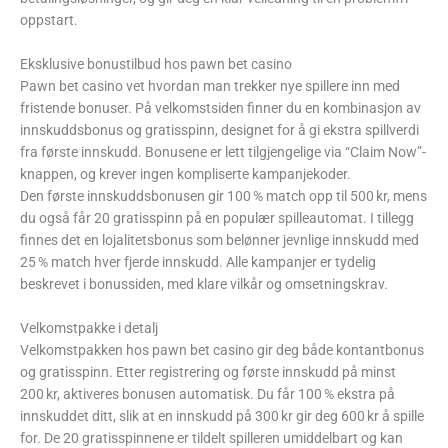
oppstart.
Eksklusive bonustilbud hos pawn bet casino
Pawn bet casino vet hvordan man trekker nye spillere inn med
fristende bonuser. På velkomstsiden finner du en kombinasjon av
innskuddsbonus og gratisspinn, designet for å gi ekstra spillverdi
fra første innskudd. Bonusene er lett tilgjengelige via “Claim Now”-
knappen, og krever ingen kompliserte kampanjekoder.
Den første innskuddsbonusen gir 100 % match opp til 500 kr, mens
du også får 20 gratisspinn på en populær spilleautomat. I tillegg
finnes det en lojalitetsbonus som belønner jevnlige innskudd med
25 % match hver fjerde innskudd. Alle kampanjer er tydelig
beskrevet i bonussiden, med klare vilkår og omsetningskrav.
Velkomstpakke i detalj
Velkomstpakken hos pawn bet casino gir deg både kontantbonus
og gratisspinn. Etter registrering og første innskudd på minst
200 kr, aktiveres bonusen automatisk. Du får 100 % ekstra på
innskuddet ditt, slik at en innskudd på 300 kr gir deg 600 kr å spille
for. De 20 gratisspinnene er tildelt spilleren umiddelbart og kan