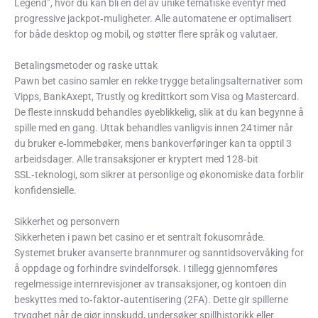
Legend”, hvor du kan bli en del av unike tematiske eventyr med
progressive jackpot‑muligheter. Alle automatene er optimalisert
for både desktop og mobil, og støtter flere språk og valutaer.
Betalingsmetoder og raske uttak
Pawn bet casino samler en rekke trygge betalingsalternativer som
Vipps, BankAxept, Trustly og kredittkort som Visa og Mastercard.
De fleste innskudd behandles øyeblikkelig, slik at du kan begynne å
spille med en gang. Uttak behandles vanligvis innen 24 timer når
du bruker e‑lommebøker, mens bankoverføringer kan ta opptil 3
arbeidsdager. Alle transaksjoner er kryptert med 128‑bit
SSL‑teknologi, som sikrer at personlige og økonomiske data forblir
konfidensielle.
Sikkerhet og personvern
Sikkerheten i pawn bet casino er et sentralt fokusområde.
Systemet bruker avanserte brannmurer og sanntidsovervåking for
å oppdage og forhindre svindelforsøk. I tillegg gjennomføres
regelmessige internrevisjoner av transaksjoner, og kontoen din
beskyttes med to‑faktor‑autentisering (2FA). Dette gir spillerne
trygghet når de gjør innskudd, undersøker spillhistorikk eller