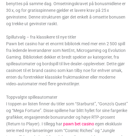
benyttes på samme dag. Omsetningskravet på bonusmidlene er
30 x, og for gratisspinnene gjelder et lavere krav på 25 x
gevinstene. Denne strukturen gjør det enkelt å omsette bonusen
og trekke ut gevinster raskt.
Spillutvalg – fra klassikere til nye titler
Pawn bet casino har et enormt bibliotek med mer enn 2 500 spill
fra ledende leverandører som NetEnt, Microgaming og Evolution
Gaming. Biblioteket dekker et bredt spekter av kategorier, fra
spilleautomater og bordspill til live dealer‑opplevelser. Dette gjør
casinoet til et brand casino som kan tilby noe for enhver smak,
enten du foretrekker klassiske fruktmaskiner eller moderne
video‑automater med flere gevinstlinjer.
Toppvalgte spilleautomater
I toppen av listen finner du titler som “Starburst”, “Gonzo’s Quest”
og “Mega Fortune”. Disse spillene har blitt hyllet for sine fargerike
grafikker, engasjerende bonusrunder og høye RTP‑prosent
(Return to Player). I tillegg har
pawn bet casino
egen eksklusiv
serie med nye lanseringer som “Cosmic Riches” og “Jungle