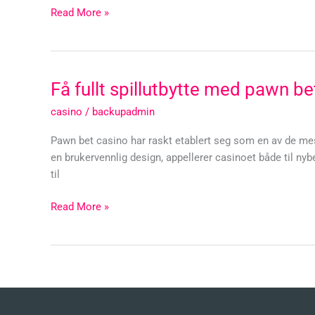
–
Read More »
sprawdź,
co
czeka
na
Få fullt spillutbytte med pawn b
Få
Ciebie
fullt
casino
/
backupadmin
spillutbytte
med
Pawn bet casino har raskt etablert seg som en av de mes
pawn
en brukervennlig design, appellerer casinoet både til ny
bet
til
casino
–
Read More »
den
hotteste
nettkasinoopplevelsen
i
2026