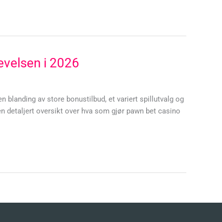
evelsen i 2026
landing av store bonustilbud, et variert spillutvalg og
en detaljert oversikt over hva som gjør pawn bet casino