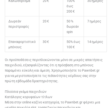
Καλωσόρισμα
20 €
100%
30 ημέρες
έως
200 €
Δωρεάν
20 €
50 %
7 ημέρες
περιστροφές
δωρεάν
spin
Επαναφορτιστικό
30 €
50% έως
14 ημέρες
μπόνους
100 €
Οι προϋποθέσεις περιπλοκώνονται μόνο σε μικρές απαιτήσεις
παιχνιδιού, εξασφαλίζοντας ότι η πρόσβαση στο μπόνους
παραμένει εύκολη και άμεση. Χρησιμοποιήστε το Pawnbet.gr
για να μεγιστοποιήσετε τις πιθανότητες κέρδους σας στην
πρώτη εβδομάδα δραστηριότητας.
Πλούσια γκάμα παιχνιδιών
Κατάλογος κορυφαίων τίτλων
Μέσα στην online καζίνο κατηγορία, το Pawnbet.gr φέρνει μια
μεγάλη ποικιλία slot, τραπεζικών παιχνιδιών και