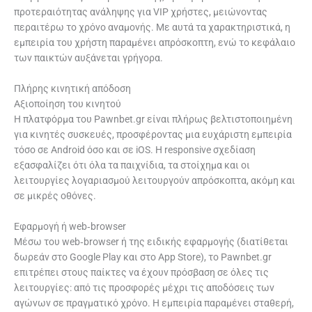
προτεραιότητας ανάληψης για VIP χρήστες, μειώνοντας
περαιτέρω το χρόνο αναμονής. Με αυτά τα χαρακτηριστικά, η
εμπειρία του χρήστη παραμένει απρόσκοπτη, ενώ το κεφάλαιο
των παικτών αυξάνεται γρήγορα.
Πλήρης κινητική απόδοση
Αξιοποίηση του κινητού
Η πλατφόρμα του Pawnbet.gr είναι πλήρως βελτιστοποιημένη
για κινητές συσκευές, προσφέροντας μια ευχάριστη εμπειρία
τόσο σε Android όσο και σε iOS. Η responsive σχεδίαση
εξασφαλίζει ότι όλα τα παιχνίδια, τα στοίχημα και οι
λειτουργίες λογαριασμού λειτουργούν απρόσκοπτα, ακόμη και
σε μικρές οθόνες.
Εφαρμογή ή web‑browser
Μέσω του web‑browser ή της ειδικής εφαρμογής (διατίθεται
δωρεάν στο Google Play και στο App Store), το Pawnbet.gr
επιτρέπει στους παίκτες να έχουν πρόσβαση σε όλες τις
λειτουργίες: από τις προσφορές μέχρι τις αποδόσεις των
αγώνων σε πραγματικό χρόνο. Η εμπειρία παραμένει σταθερή,