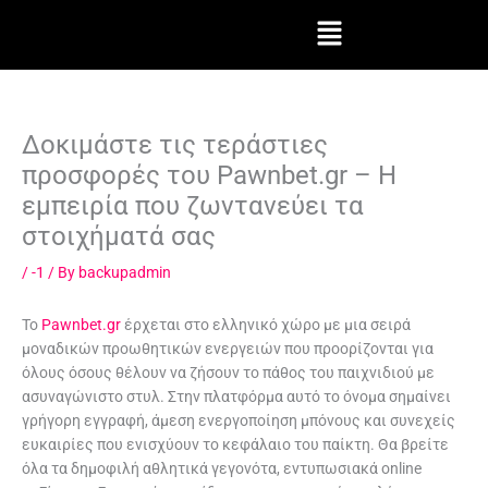
Skip
Menu
to
content
Δοκιμάστε τις τεράστιες
προσφορές του Pawnbet.gr – Η
εμπειρία που ζωντανεύει τα
στοιχήματά σας
/
-1
/ By
backupadmin
Το
Pawnbet.gr
έρχεται στο ελληνικό χώρο με μια σειρά
μοναδικών προωθητικών ενεργειών που προορίζονται για
όλους όσους θέλουν να ζήσουν το πάθος του παιχνιδιού με
ασυναγώνιστο στυλ. Στην πλατφόρμα αυτό το όνομα σημαίνει
γρήγορη εγγραφή, άμεση ενεργοποίηση μπόνους και συνεχείς
ευκαιρίες που ενισχύουν το κεφάλαιο του παίκτη. Θα βρείτε
όλα τα δημοφιλή αθλητικά γεγονότα, εντυπωσιακά online