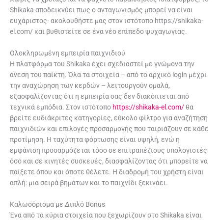
Shikaka αποδεικνύει πως ο ανταγωνισμός μπορεί να είναι
ευχάριστος· ακολουθήστε μας στον ιστότοπο https://shikaka-
el.com/ και βυθιστείτε σε ένα νέο επίπεδο ψυχαγωγίας.
Ολοκληρωμένη εμπειρία παιχνιδιού
Η πλατφόρμα του Shikaka έχει σχεδιαστεί με γνώμονα την
άνεση του παίκτη. Όλα τα στοιχεία – από το αρχικό login μέχρι
την αναχώρηση των κερδών – λειτουργούν ομαλά,
εξασφαλίζοντας ότι η εμπειρία σας δεν διακόπτεται από
τεχνικά εμπόδια. Στον ιστότοπο
https://shikaka-el.com/
θα
βρείτε ευδιάκριτες κατηγορίες, εύκολο φίλτρο για αναζήτηση
παιχνιδιών και επιλογές προσαρμογής που ταιριάζουν σε κάθε
προτίμηση. Η ταχύτητα φόρτωσης είναι υψηλή, ενώ η
εμφάνιση προσαρμόζεται τόσο σε επιτραπέζιους υπολογιστές
όσο και σε κινητές συσκευές, διασφαλίζοντας ότι μπορείτε να
παίξετε όπου και όποτε θέλετε. Η διαδρομή του χρήστη είναι
απλή: μια σειρά βημάτων και το παιχνίδι ξεκινάει.
Καλωσόρισμα με Διπλό Bonus
Ένα από τα κύρια στοιχεία που ξεχωρίζουν στο Shikaka είναι