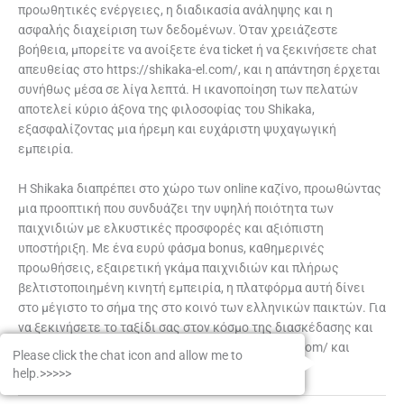
προωθητικές ενέργειες, η διαδικασία ανάληψης και η
ασφαλής διαχείριση των δεδομένων. Όταν χρειάζεστε
βοήθεια, μπορείτε να ανοίξετε ένα ticket ή να ξεκινήσετε chat
απευθείας στο https://shikaka-el.com/, και η απάντηση έρχεται
συνήθως μέσα σε λίγα λεπτά. Η ικανοποίηση των πελατών
αποτελεί κύριο άξονα της φιλοσοφίας του Shikaka,
εξασφαλίζοντας μια ήρεμη και ευχάριστη ψυχαγωγική
εμπειρία.
Η Shikaka διαπρέπει στο χώρο των online καζίνο, προωθώντας
μια προοπτική που συνδυάζει την υψηλή ποιότητα των
παιχνιδιών με ελκυστικές προσφορές και αξιόπιστη
υποστήριξη. Με ένα ευρύ φάσμα bonus, καθημερινές
προωθήσεις, εξαιρετική γκάμα παιχνιδιών και πλήρως
βελτιστοποιημένη κινητή εμπειρία, η πλατφόρμα αυτή δίνει
στο μέγιστο το σήμα της στο κοινό των ελληνικών παικτών. Για
να ξεκινήσετε το ταξίδι σας στον κόσμο της διασκέδασης και
των κερδών, επισκεφθείτε το https://shikaka-el.com/ και
Please click the chat icon and allow me to
εγγραφείτε σήμερα – η ευκαιρία περιμένει!
help.>>>>>